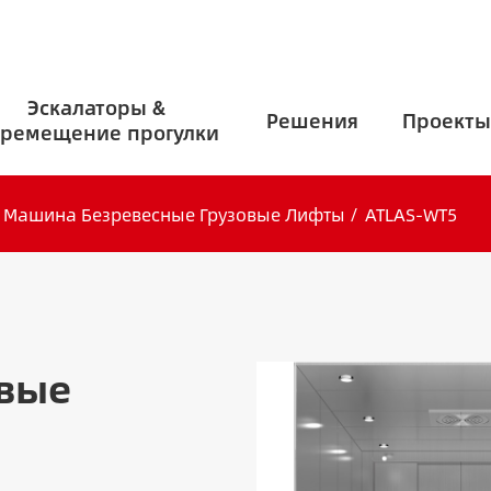
Эскалаторы &
Решения
Проекты
ремещение прогулки
Машина Безревесные Грузовые Лифты
ATLAS-WT5
овые