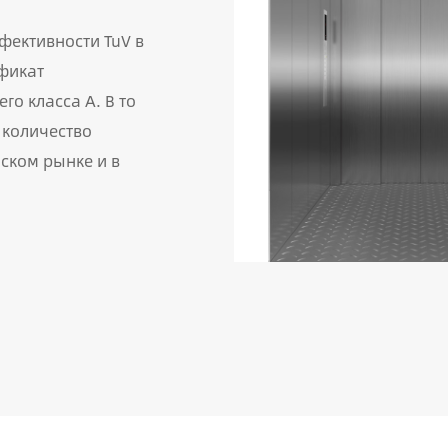
фективности TuV в
ификат
го класса A. В то
 количество
ском рынке и в