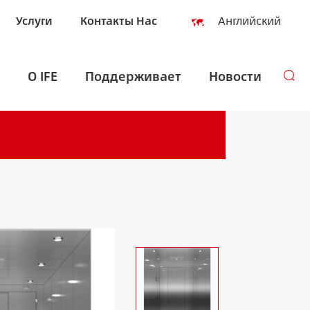
Услуги
Контакты Нас
Английский
English
О IFE
Поддерживает
Новости
Español
русский
العربية
Indonesia
zh-CN