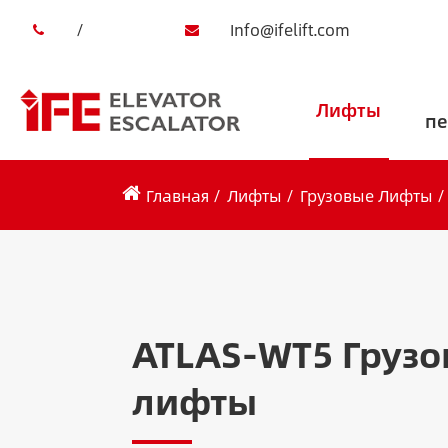
/
Info@ifelift.com
Лифты
пе
Главная
Лифты
Грузовые Лифты
ATLAS-WT5 Груз
лифты