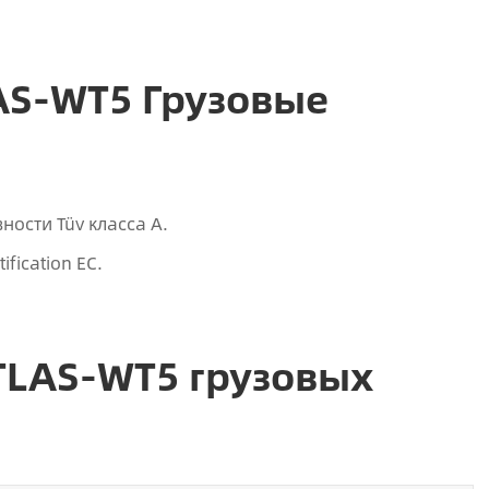
AS-WT5 Грузовые
ости Tüv класса A.
fication ЕС.
LAS-WT5 грузовых