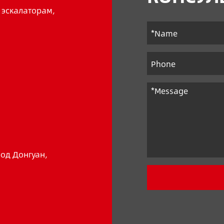
и эскалаторам,
род Донгуан,